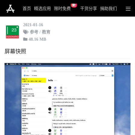
新
意大利语23：汉语 - 意大利语词典
首页
精选应用
限时免费
干货分享
捐助我们
2021-01-16
参考 / 教育
48.16 MB
屏幕快照