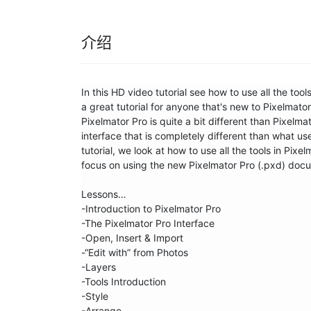
介绍
In this HD video tutorial see how to use all the tool
a great tutorial for anyone that's​ new to Pixelmat
Pixelmator Pro is quite a bit different than Pixelm
interface that is completely different than what use
tutorial, we look at how to use all the tools in Pix
focus on using the new Pixelmator Pro (.pxd) docu
Lessons…

-Introduction to Pixelmator Pro

-The Pixelmator Pro Interface

-Open, Insert & Import

-“Edit with” from Photos

-Layers

-Tools Introduction

-Style

-Arrange
