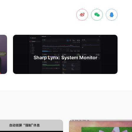
下一篇
Sharp Lynx: System Monitor