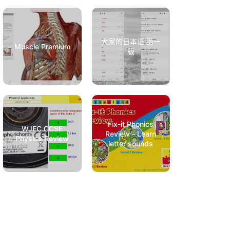
大家的日本语 第一
Muscle Premium
版
Fix-it Phonics
WJEC GCSE
Review - Learn
Physics Review
letter sounds