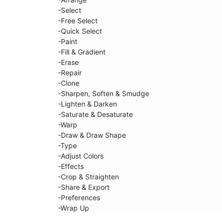
-Select

-Free Select

-Quick Select

-Paint

-Fill & Gradient

-Erase

-Repair

-Clone

-Sharpen, Soften & Smudge

-Lighten & Darken

-Saturate & Desaturate

-Warp

-Draw & Draw Shape

-Type

-Adjust Colors

-Effects

-Crop & Straighten

-Share & Export

-Preferences

-Wrap Up