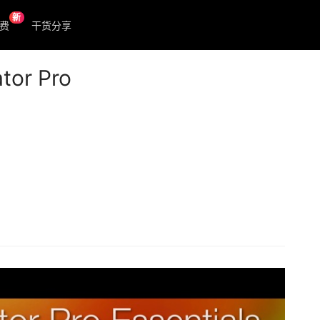
新
费
干货分享
tor Pro