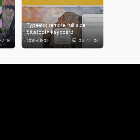
Typeeto: remote full size
bluetooth keyboard
16
2019-08-09
3.5
36