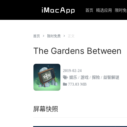
首页
精选应用
限时免
首页
限时免费
正文
The Gardens Between
2019-02-24
娱乐 / 游戏 / 探险 / 益智解谜
773.03 MB
屏幕快照