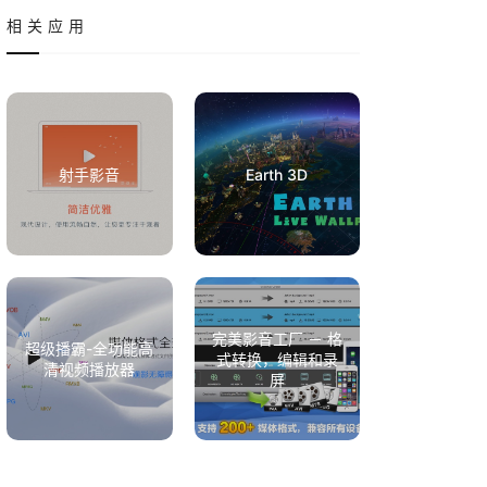
相关应用
射手影音
Earth 3D
完美影音工厂 － 格
超级播霸-全功能高
式转换，编辑和录
清视频播放器
屏