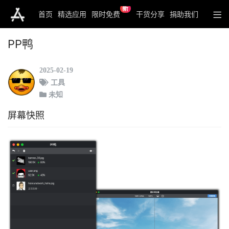
新
首页
精选应用
限时免费
干货分享
捐助我们
PP鸭
2025-02-19
工具
未知
屏幕快照