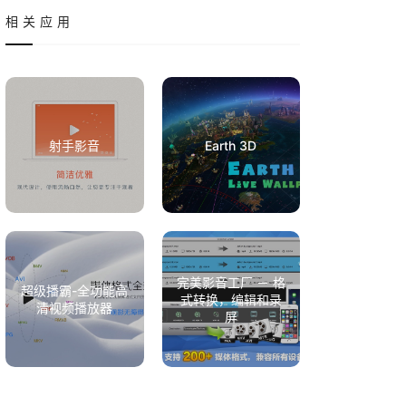
相关应用
射手影音
Earth 3D
完美影音工厂 － 格
超级播霸-全功能高
式转换，编辑和录
清视频播放器
屏