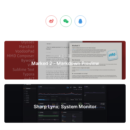
上一篇
Marked 2 - Markdown Preview
下一篇
Sharp Lynx: System Monitor