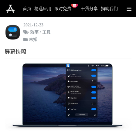
新
One Switch
首页
精选应用
限时免费
干货分享
捐助我们
2021-12-23
效率 / 工具
未知
屏幕快照