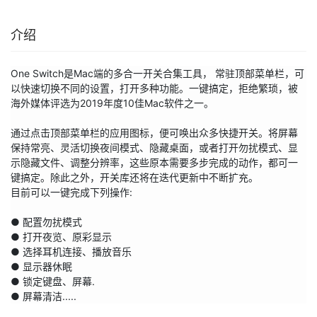
介绍
One Switch是Mac端的多合一开关合集工具， 常驻顶部菜单栏，可
以快速切换不同的设置，打开多种功能。一键搞定，拒绝繁琐，被
海外媒体评选为2019年度10佳Mac软件之一。

通过点击顶部菜单栏的应用图标，便可唤出众多快捷开关。将屏幕
保持常亮、灵活切换夜间模式、隐藏桌面，或者打开勿扰模式、显
示隐藏文件、调整分辨率，这些原本需要多步完成的动作，都可一
键搞定。除此之外，开关库还将在迭代更新中不断扩充。

目前可以一键完成下列操作:

● 配置勿扰模式

● 打开夜览、原彩显示

● 选择耳机连接、播放音乐

● 显示器休眠

● 锁定键盘、屏幕.

● 屏幕清洁.....