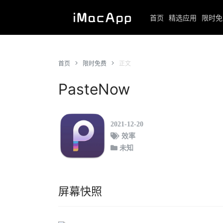
首页
精选应用
限时免
首页
限时免费
正文
PasteNow
2021-12-20
效率
未知
屏幕快照