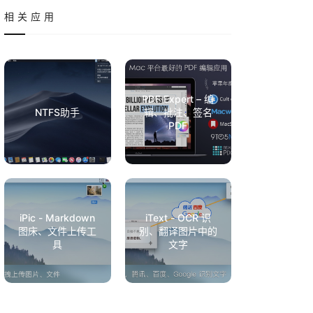
相关应用
PDF Expert – 编
NTFS助手
辑、批注、签名
PDF
iPic - Markdown
iText - OCR 识
图床、文件上传工
别、翻译图片中的
具
文字