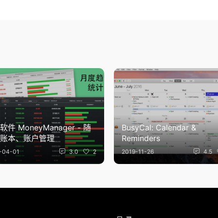
件 MoneyManager - 随
BusyCal: Calendar &
账本、账户管理
Reminders
-04-01
3.0
2
2019-11-26
4.5