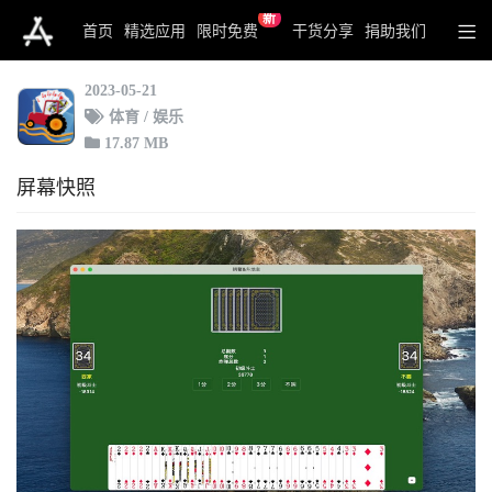
新
拖拉机.斗地主.拱猪
首页
精选应用
限时免费
干货分享
捐助我们
2023-05-21
体育 / 娱乐
17.87 MB
屏幕快照