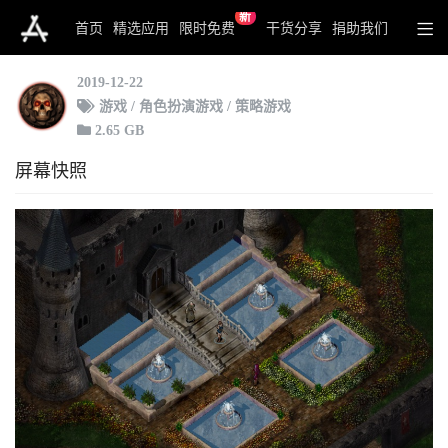
新
Baldur's Gate
首页
精选应用
限时免费
干货分享
捐助我们
2019-12-22
游戏 / 角色扮演游戏 / 策略游戏
2.65 GB
屏幕快照