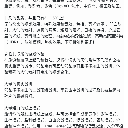
重建，例如：珍珠港、多佛（Dover）海岸、中途岛、德国及法国。 

非凡的品质，并且只有在 OSX 上！

无与伦比的视觉效果，特殊效果和音效，包括：高光遮罩 、凹凸映
射、大气的散射、逼真的照明、耀眼的阳光、日夜的转换、穿过云
层的光线、高清晰度的纹理、4倍的各向异性过滤、高动态范围渲染
（HDR）、放射模糊，热雾效果，雨滴折射和更多！ 

身临其境般的游戏体验

在跑道和航母上起飞和着陆。您将在切实的天气条件下飞跃完全按
真实重建的城市，驾驶带有可互动驾驶舱而且栩栩如生的战机，体
验精确的大气散射而带来的视觉变化。

大量的真实战机

驾驶栩栩如生的二战顶级战机。享受击中战机的过程及其被肢解为
碎片的震撼瞬间。

大量经典的线上模式

邀请你的朋友进行线上游戏，并可选择合作或是竞争！多种模式： 
生存模式、胜利者模式，自由交战模式、混战模式、团队模式、夺
旗和冲锋模式。使用 Game Center 进行及时的语音交流，来分享极