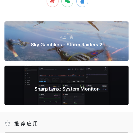
上一篇
Sky Gamblers - Storm Raiders 2
下一篇
Sharp Lynx: System Monitor
推荐应用