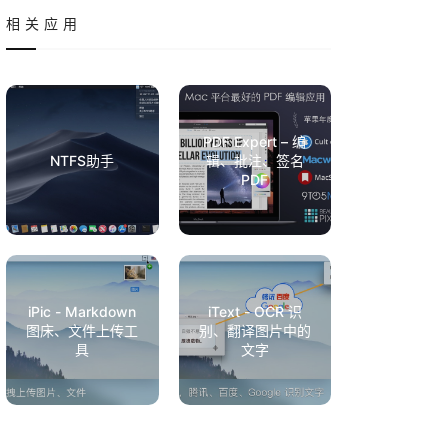
相关应用
PDF Expert – 编
NTFS助手
辑、批注、签名
PDF
iPic - Markdown
iText - OCR 识
图床、文件上传工
别、翻译图片中的
具
文字