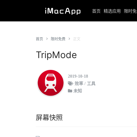
首页
精选应用
限时免
首页
限时免费
正文
TripMode
2019-10-18
效率 / 工具
未知
屏幕快照