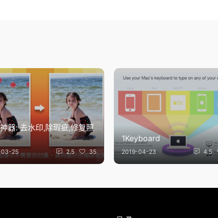
神器: 去水印,除瑕疵,修复照
1Keyboard
-03-25
2.5
35
2019-04-23
4.5