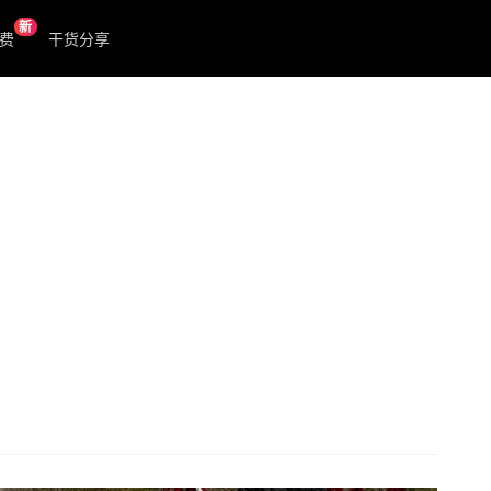
新
费
干货分享