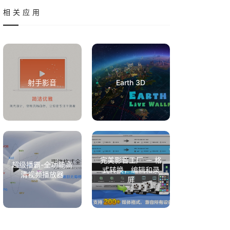
相关应用
射手影音
Earth 3D
完美影音工厂 － 格
超级播霸-全功能高
式转换，编辑和录
清视频播放器
屏