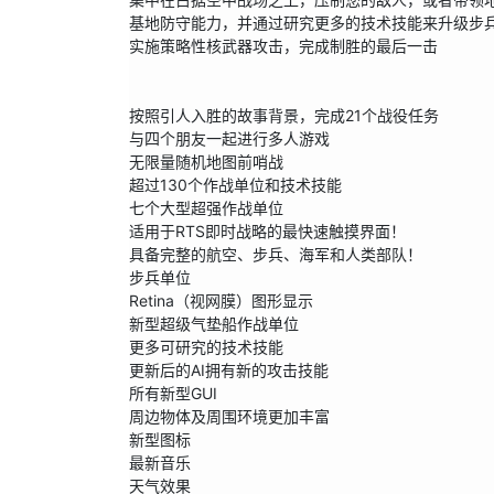
基地防守能力，并通过研究更多的技术技能来升级步
实施策略性核武器攻击，完成制胜的最后一击

按照引人入胜的故事背景，完成21个战役任务

与四个朋友一起进行多人游戏

无限量随机地图前哨战

超过130个作战单位和技术技能

七个大型超强作战单位

适用于RTS即时战略的最快速触摸界面！

具备完整的航空、步兵、海军和人类部队！

步兵单位

Retina（视网膜）图形显示

新型超级气垫船作战单位

更多可研究的技术技能

更新后的AI拥有新的攻击技能

所有新型GUI

周边物体及周围环境更加丰富

新型图标

最新音乐

天气效果