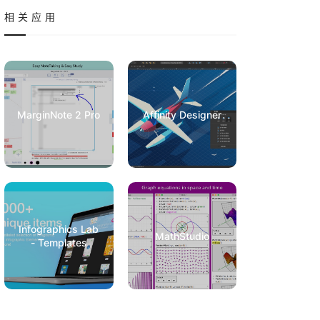
相关应用
MarginNote 2 Pro
Affinity Designer
Infographics Lab
MathStudio
- Templates