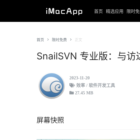
首页
精选应用
限时免
首页
限时免费
正文
SnailSVN 专业版：与
2023-11-20
效率 / 软件开发工具
27.45 MB
屏幕快照