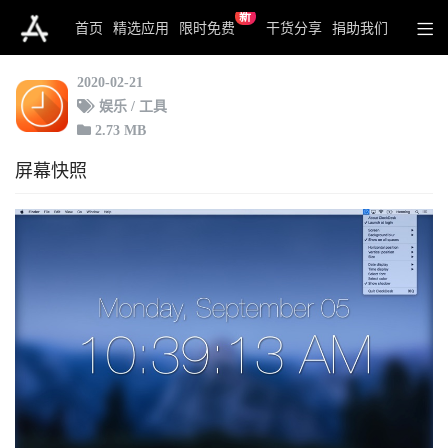
新
ClockDesk
首页
精选应用
限时免费
干货分享
捐助我们
2020-02-21
娱乐 / 工具
2.73 MB
屏幕快照