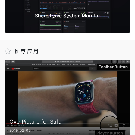
下一篇
Sharp Lynx: System Monitor
推荐应用
OverPicture for Safari
2019-02-08