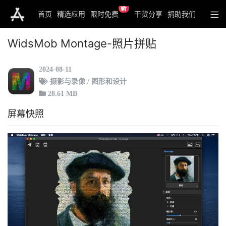
新
首页
精选应用
限时免费
干货分享
捐助我们
WidsMob Montage-照片拼贴
2024-08-11
摄影与录像 / 图形和设计
28.61 MB
屏幕快照