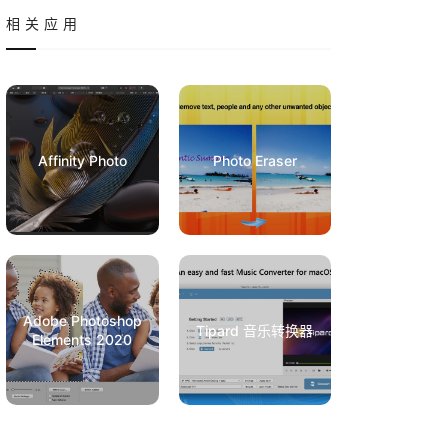
相关应用
Affinity Photo
Photo Eraser
Adobe Photoshop
Tipard 音乐转换器
Elements 2020