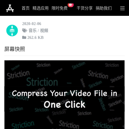
新
Striction - Video Compressor
首页
精选应用
限时免费
干货分享
捐助我们
2020-02-06
音乐 / 视频
262.6 KB
屏幕快照