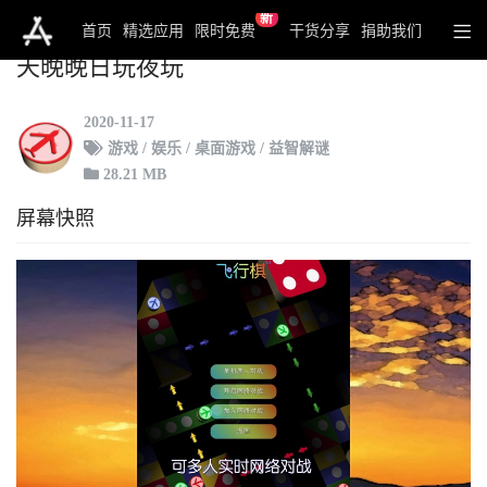
新
飞行棋3D - 童年棋类游戏回忆 儿时至爱 天
首页
精选应用
限时免费
干货分享
捐助我们
天晚晚日玩夜玩
2020-11-17
游戏 / 娱乐 / 桌面游戏 / 益智解谜
28.21 MB
屏幕快照