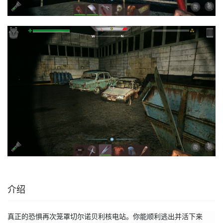
介绍
真正的恐惧再次笼罩切尔诺贝利核电站。你能顺利逃出并活下来