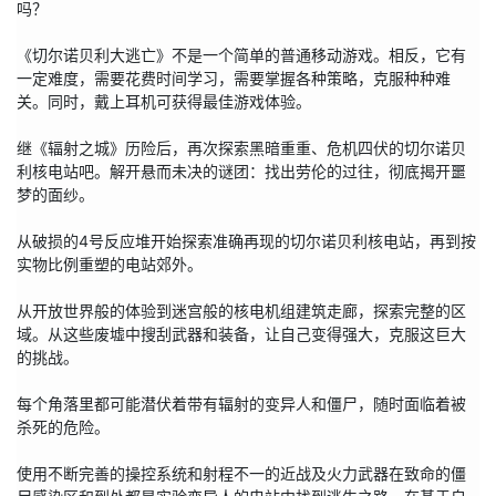
吗？

《切尔诺贝利大逃亡》不是一个简单的普通移动游戏。相反，它有
一定难度，需要花费时间学习，需要掌握各种策略，克服种种难
关。同时，戴上耳机可获得最佳游戏体验。

继《辐射之城》历险后，再次探索黑暗重重、危机四伏的切尔诺贝
利核电站吧。解开悬而未决的谜团：找出劳伦的过往，彻底揭开噩
梦的面纱。

从破损的4号反应堆开始探索准确再现的切尔诺贝利核电站，再到按
实物比例重塑的电站郊外。

从开放世界般的体验到迷宫般的核电机组建筑走廊，探索完整的区
域。从这些废墟中搜刮武器和装备，让自己变得强大，克服这巨大
的挑战。

每个角落里都可能潜伏着带有辐射的变异人和僵尸，随时面临着被
杀死的危险。

使用不断完善的操控系统和射程不一的近战及火力武器在致命的僵