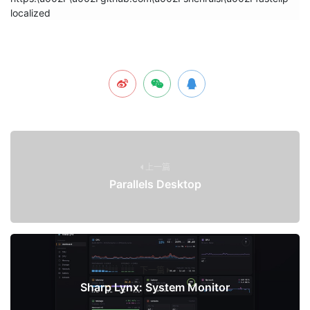
localized
上一篇
Parallels Desktop
下一篇
Sharp Lynx: System Monitor