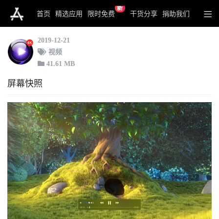
新
MPlayer X Pro
首页
精选应用
限时免费
干货分享
捐助我们
2019-12-21
视频
41.61 MB
屏幕快照