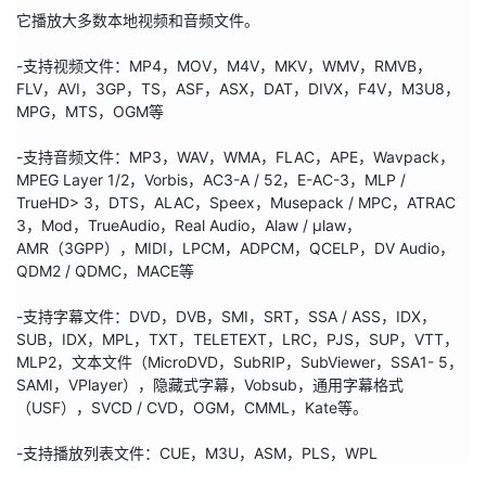
它播放大多数本地视频和音频文件。

-支持视频文件：MP4，MOV，M4V，MKV，WMV，RMVB，
FLV，AVI，3GP，TS，ASF，ASX，DAT，DIVX，F4V，M3U8，
MPG，MTS，OGM等

-支持音频文件：MP3，WAV，WMA，FLAC，APE，Wavpack，
MPEG Layer 1/2，Vorbis，AC3-A / 52，E-AC-3，MLP / 
TrueHD> 3，DTS，ALAC，Speex，Musepack / MPC，ATRAC 
3，Mod，TrueAudio，Real Audio，Alaw / µlaw，
AMR（3GPP），MIDI，LPCM，ADPCM，QCELP，DV Audio，
QDM2 / QDMC，MACE等

-支持字幕文件：DVD，DVB，SMI，SRT，SSA / ASS，IDX，
SUB，IDX，MPL，TXT，TELETEXT，LRC，PJS，SUP，VTT，
MLP2，文本文件（MicroDVD，SubRIP，SubViewer，SSA1- 5，
SAMI，VPlayer），隐藏式字幕，Vobsub，通用字幕格式
（USF），SVCD / CVD，OGM，CMML，Kate等。

-支持播放列表文件：CUE，M3U，ASM，PLS，WPL