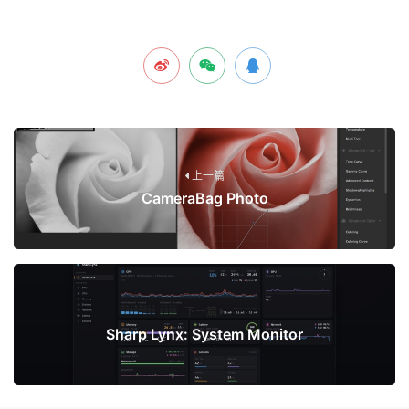
上一篇
CameraBag Photo
下一篇
Sharp Lynx: System Monitor