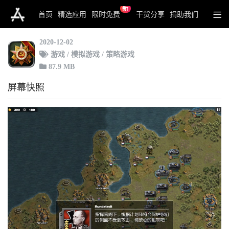
新
将军的荣耀
首页
精选应用
限时免费
干货分享
捐助我们
2020-12-02
游戏 / 模拟游戏 / 策略游戏
87.9 MB
屏幕快照