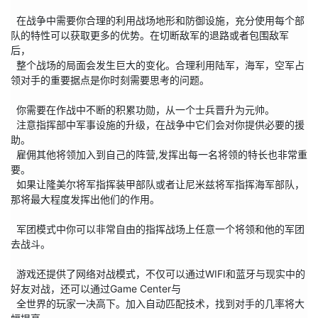
  在战争中需要你合理的利用战场地形和防御设施，充分使用每个部
队的特性可以获取更多的优势。在切断敌军的退路或者包围敌军
后，

  整个战场的局面会发生巨大的变化。合理利用陆军，海军，空军占
领对手的重要据点是你时刻需要思考的问题。

  你需要在作战中不断的积累功勋，从一个士兵晋升为元帅。

  注意指挥部中军事设施的升级，在战争中它们会对你提供必要的援
助。

  雇佣其他将领加入到自己的阵营,发挥出每一名将领的特长也非常重
要。

  如果让隆美尔将军指挥装甲部队或者让尼米兹将军指挥海军部队，
那将最大程度发挥出他们的作用。

  军团模式中你可以非常自由的指挥战场上任意一个将领和他的军团
去战斗。

  游戏还提供了网络对战模式，不仅可以通过WIFI和蓝牙与现实中的
好友对战，还可以通过Game Center与

  全世界的玩家一决高下。加入自动匹配技术，找到对手的几率将大