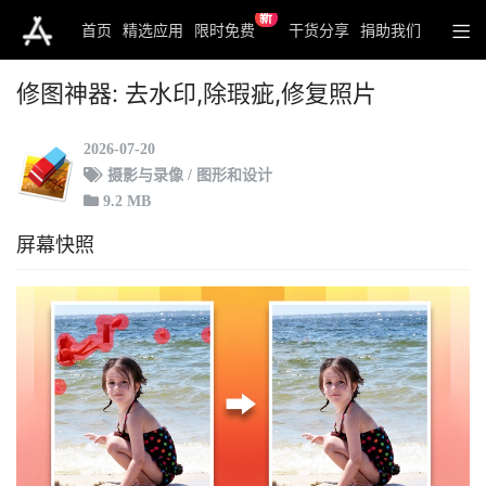
新
首页
精选应用
限时免费
干货分享
捐助我们
修图神器: 去水印,除瑕疵,修复照片
2026-07-20
摄影与录像 / 图形和设计
9.2 MB
屏幕快照