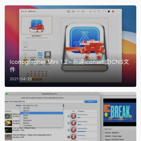
Iconographer Mini 1.2 - 创建Iconset或ICNS文
件
2021-04-25