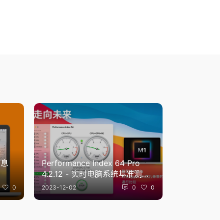
Performance Index 64 Pro
4.2.12 - 实时电脑系统基准测试
软件
0
2023-12-02
0
0