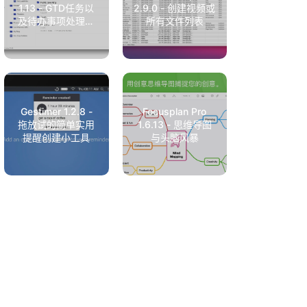
1.13 - GTD任务以
2.9.0 - 创建视频或
及待办事项处理工
所有文件列表
具
Gestimer 1.2.8 -
Focusplan Pro
拖放试的简单实用
1.6.13 - 思维导图
提醒创建小工具
与头脑风暴