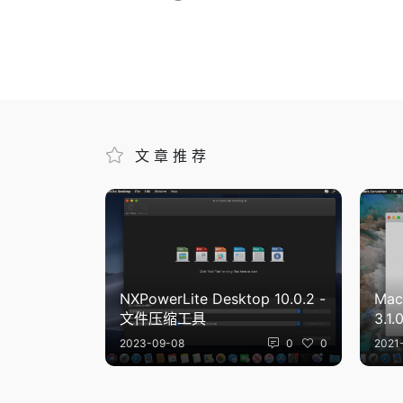
文章推荐
NXPowerLite Desktop 10.0.2 -
Mac
文件压缩工具
3.1
具
2023-09-08
0
0
2021