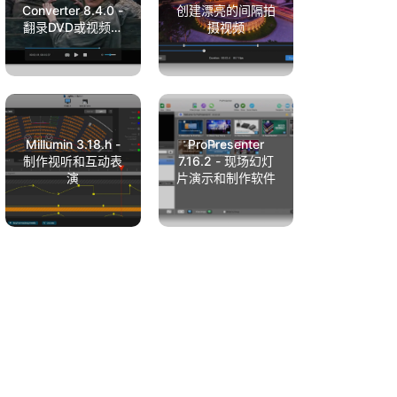
Converter 8.4.0 -
创建漂亮的间隔拍
翻录DVD或视频格
摄视频
式转换
Millumin 3.18.h -
ProPresenter
制作视听和互动表
7.16.2 - 现场幻灯
演
片演示和制作软件