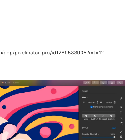
cn/app/pixelmator-pro/id1289583905?mt=12