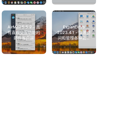
AirMail 5.5.2 - 具
ExpanDrive
有直观交互功能的
2023.4.1 - 快速访
邮件客户端
问和管理各种云存
储