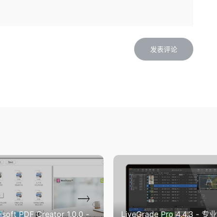
isoft PDF Creator 1.0.0 -
LiveGrade Pro 4.4.3 - 