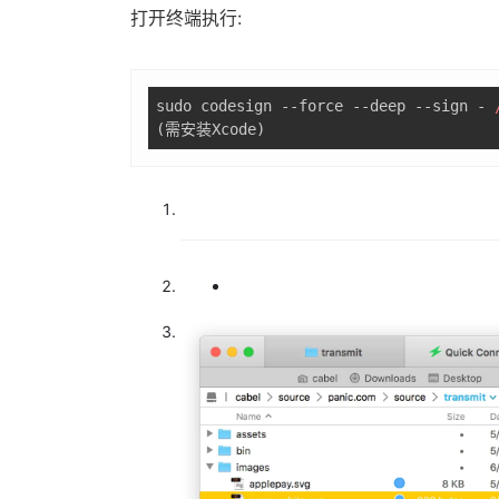
打开终端执行:
sudo codesign --force --deep --sign - 
(需安装Xcode)