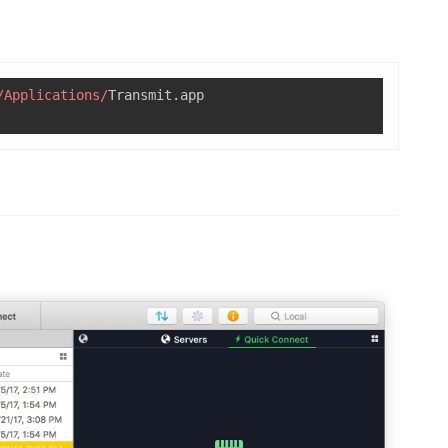
/Applications/
Transmit.app
