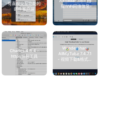
AirRadar 7.5 - 扫
有直观交互功能的
描WiFi网络信息
邮件客户端
Wondershare
Charles 4.6.4 -
AllMyTube 7.4.7.1
https抓包工具
- 视频下载&格式转
换