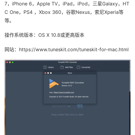
7，iPhone 6，Apple TV，iPad，iPod，三星Galaxy，HT
C One，PS4 ，Xbox 360，谷歌Nexus，索尼Xperia等
等。
操作系统版本：OS X 10.8或更高版本
网站：https://www.tuneskit.com/tuneskit-for-mac.html