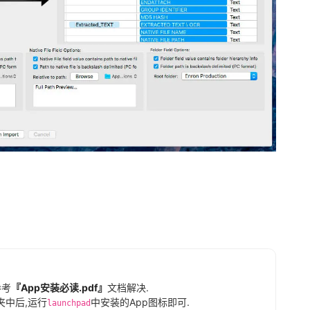
参考
『App安装必读.pdf』
文档解决.
夹中后,运行
中安装的App图标即可.
launchpad