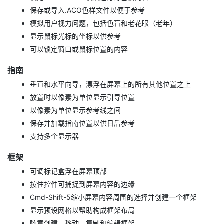
保存或导入.ACO色样文件以便于参考
模拟用户视力问题，包括色盲和老花眼（老年）
显示鼠标光标的坐标以供参考
可以锁定窗口或鼠标位置的内容
指南
垂直和水平向导，漂浮在屏幕上的所有其他位置之上
放置时以像素为单位显示引导位置
以像素为单位显示参考线之间
保存并加载指南位置以供日后参考
支持多个显示器
框架
可调标记盒浮在屏幕顶部
按住控件可捕捉到屏幕内容的边缘
Cmd-Shift-5缩小屏幕内容周围的选择并创建一个框架
显示预设网格以帮助构成框架布局
随意创建，移动，复制和编辑框架