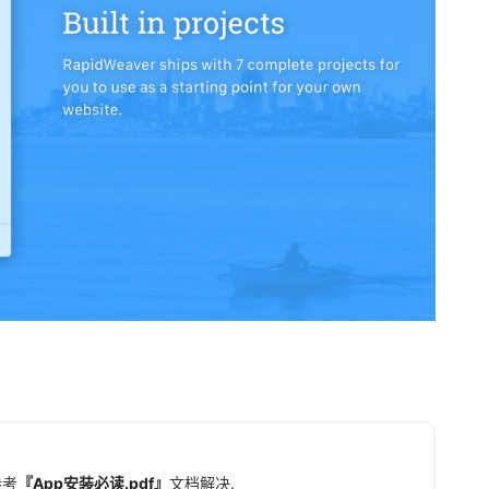
参考
『App安装必读.pdf』
文档解决.