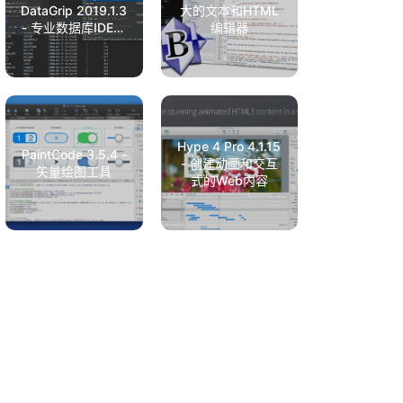
DataGrip 2019.1.3
大的文本和HTML
- 专业数据库IDE管
编辑器
理
Hype 4 Pro 4.1.15
PaintCode 3.5.4 -
- 创建动画和交互
矢量绘图工具
式的Web内容