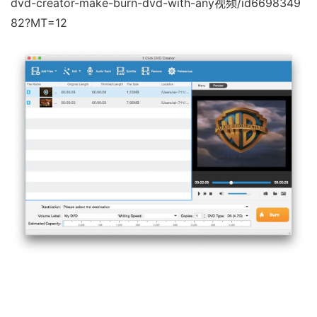
dvd-creator-make-burn-dvd-with-any视频/id6698349
82?MT=12