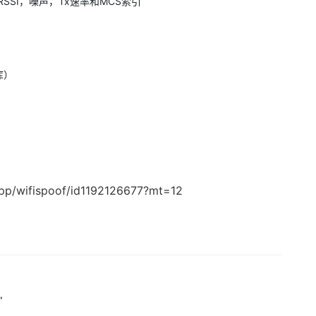
，RSSI，噪声，Tx速率和MCS索引
库）
app/wifispoof/id1192126677?mt=12
”