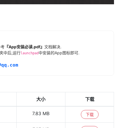
参考
『App安装必读.pdf』
文档解决.
夹中后,运行
中安装的App图标即可.
launchpad
#qq.com
大小
下载
7.83 MB
下载