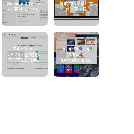
Scanner 3.1.8 - 轻
拖放试的菜单栏文
松识别扫描本地网
件共享工具
络设备
iTube Studio
Jump Desktop
7.4.7.2 - 在线视频
8.10.8 -
音乐下载和转换工
RDP/VNC/Fluid远
具
程桌面工具