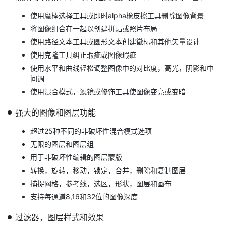
使用魔棒选择工具或即时alpha橡皮擦工具删除图像背景
将图像组合在一起以创建拼贴或照片布局
使用路径文本工具或圆形文本创建徽标和其他矢量设计
使用克隆工具纠正瑕疵或图像瑕疵
使用水平和曲线轻松调整图像中的对比度，高光，阴影和中
间调
使用混合模式，滤镜或修饰工具使图像变亮或变暗
强大的图像和图层功能
超过25种不同的非破坏性混合模式选项
无限的图层和图层组
用于非破坏性编辑的图层蒙版
转换，旋转，移动，锁定，合并，删除和复制图层
捕捉网格，参考线，选区，形状，图层和画布
支持每通道8,16和32位的图像深度
过滤器，图层样式和效果