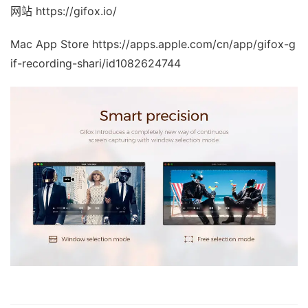
网站 https://gifox.io/
Mac App Store https://apps.apple.com/cn/app/gifox-g
if-recording-shari/id1082624744